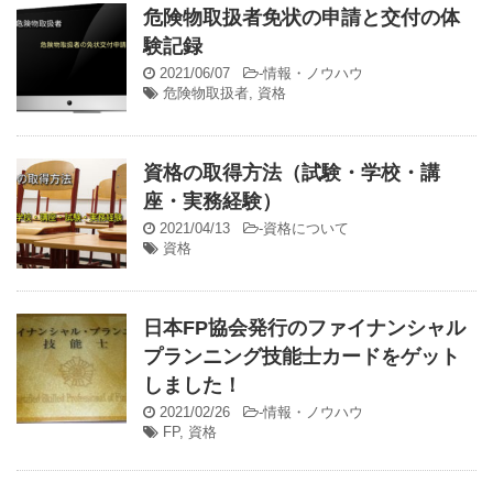
危険物取扱者免状の申請と交付の体
験記録
2021/06/07
-
情報・ノウハウ
危険物取扱者
,
資格
資格の取得方法（試験・学校・講
座・実務経験）
2021/04/13
-
資格について
資格
日本FP協会発行のファイナンシャル
プランニング技能士カードをゲット
しました！
2021/02/26
-
情報・ノウハウ
FP
,
資格