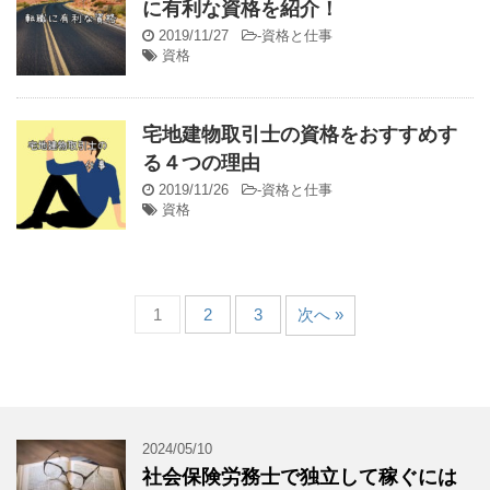
に有利な資格を紹介！
2019/11/27
-
資格と仕事
資格
宅地建物取引士の資格をおすすめす
る４つの理由
2019/11/26
-
資格と仕事
資格
1
2
3
次へ »
2024/05/10
社会保険労務士で独立して稼ぐには