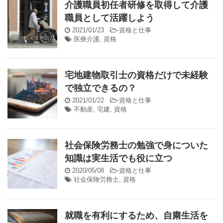
介護職員初任者研修を取得して介護
職員として活躍しよう
2021/01/23
-
資格と仕事
医療介護
,
資格
宅地建物取引士の資格だけで未経験
で独立できるの？
2021/01/22
-
資格と仕事
不動産
,
宅建
,
資格
社会保険労務士の勉強で身についた
知識は実生活でも役に立つ
2020/05/08
-
資格と仕事
社会保険労務士
,
資格
就職を有利にするため、自粛生活を